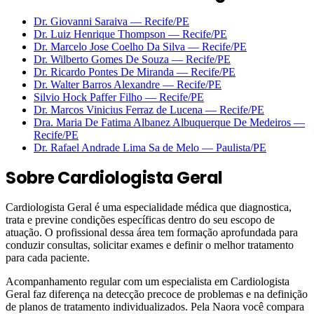
Dr. Giovanni Saraiva
—
Recife
/PE
Dr. Luiz Henrique Thompson
—
Recife
/PE
Dr. Marcelo Jose Coelho Da Silva
—
Recife
/PE
Dr. Wilberto Gomes De Souza
—
Recife
/PE
Dr. Ricardo Pontes De Miranda
—
Recife
/PE
Dr. Walter Barros Alexandre
—
Recife
/PE
Silvio Hock Paffer Filho
—
Recife
/PE
Dr. Marcos Vinicius Ferraz de Lucena
—
Recife
/PE
Dra. Maria De Fatima Albanez Albuquerque De Medeiros
—
Recife
/PE
Dr. Rafael Andrade Lima Sa de Melo
—
Paulista
/PE
Sobre
Cardiologista Geral
Cardiologista Geral é uma especialidade médica que diagnostica,
trata e previne condições específicas dentro do seu escopo de
atuação. O profissional dessa área tem formação aprofundada para
conduzir consultas, solicitar exames e definir o melhor tratamento
para cada paciente.
Acompanhamento regular com um especialista em Cardiologista
Geral faz diferença na detecção precoce de problemas e na definição
de planos de tratamento individualizados. Pela Naora você compara