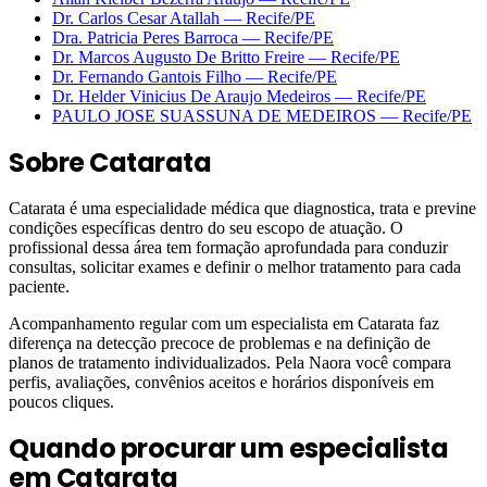
Dr. Carlos Cesar Atallah
—
Recife
/PE
Dra. Patricia Peres Barroca
—
Recife
/PE
Dr. Marcos Augusto De Britto Freire
—
Recife
/PE
Dr. Fernando Gantois Filho
—
Recife
/PE
Dr. Helder Vinicius De Araujo Medeiros
—
Recife
/PE
PAULO JOSE SUASSUNA DE MEDEIROS
—
Recife
/PE
Sobre
Catarata
Catarata é uma especialidade médica que diagnostica, trata e previne
condições específicas dentro do seu escopo de atuação. O
profissional dessa área tem formação aprofundada para conduzir
consultas, solicitar exames e definir o melhor tratamento para cada
paciente.
Acompanhamento regular com um especialista em Catarata faz
diferença na detecção precoce de problemas e na definição de
planos de tratamento individualizados. Pela Naora você compara
perfis, avaliações, convênios aceitos e horários disponíveis em
poucos cliques.
Quando procurar um especialista
em
Catarata