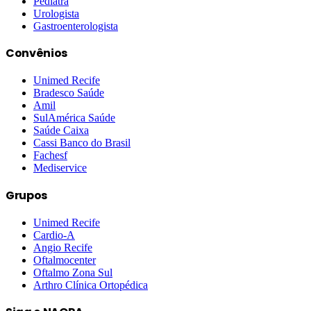
Pediatra
Urologista
Gastroenterologista
Convênios
Unimed Recife
Bradesco Saúde
Amil
SulAmérica Saúde
Saúde Caixa
Cassi Banco do Brasil
Fachesf
Mediservice
Grupos
Unimed Recife
Cardio-A
Angio Recife
Oftalmocenter
Oftalmo Zona Sul
Arthro Clínica Ortopédica