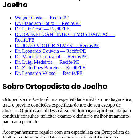
Joelho
Wagner Costa
—
Recife
/PE
Dr. Francisco Couto
—
Recife
/PE
Dr. Luiz Costi
—
Recife
/PE
Dr. RAFAEL CANTINHO LEMOS DANTAS
—
Recife
/PE
Dr. JOÃO VICTOR ALVES
—
Recife
/PE
Dr. Leonardo Gouveia
—
Recife
/PE
Dr. Marcelo Larrazabal
—
Recife
/PE
Dr. Luigi Medeiros
—
Recife
/PE
Dr. Zildo Paes Barreto
—
Recife
/PE
Dr. Leonardo Veloso
—
Recife
/PE
Sobre
Ortopedista de Joelho
Ortopedista de Joelho é uma especialidade médica que diagnostica,
trata e previne condições específicas dentro do seu escopo de
atuação. O profissional dessa área tem formação aprofundada para
conduzir consultas, solicitar exames e definir o melhor tratamento
para cada paciente.
Acompanhamento regular com um especialista em Ortopedista de
Joelho faz diferença na detecção precoce de problemas e na