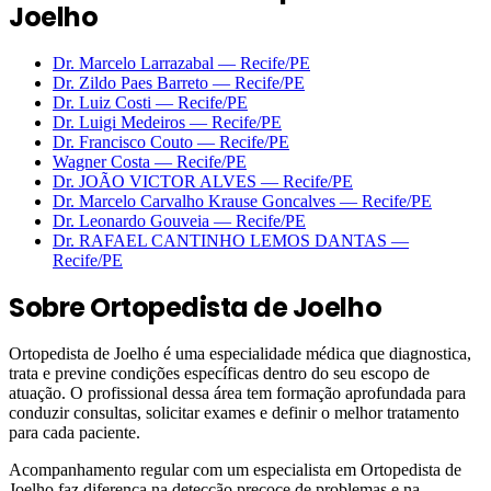
Joelho
Dr. Marcelo Larrazabal
—
Recife
/PE
Dr. Zildo Paes Barreto
—
Recife
/PE
Dr. Luiz Costi
—
Recife
/PE
Dr. Luigi Medeiros
—
Recife
/PE
Dr. Francisco Couto
—
Recife
/PE
Wagner Costa
—
Recife
/PE
Dr. JOÃO VICTOR ALVES
—
Recife
/PE
Dr. Marcelo Carvalho Krause Goncalves
—
Recife
/PE
Dr. Leonardo Gouveia
—
Recife
/PE
Dr. RAFAEL CANTINHO LEMOS DANTAS
—
Recife
/PE
Sobre
Ortopedista de Joelho
Ortopedista de Joelho é uma especialidade médica que diagnostica,
trata e previne condições específicas dentro do seu escopo de
atuação. O profissional dessa área tem formação aprofundada para
conduzir consultas, solicitar exames e definir o melhor tratamento
para cada paciente.
Acompanhamento regular com um especialista em Ortopedista de
Joelho faz diferença na detecção precoce de problemas e na