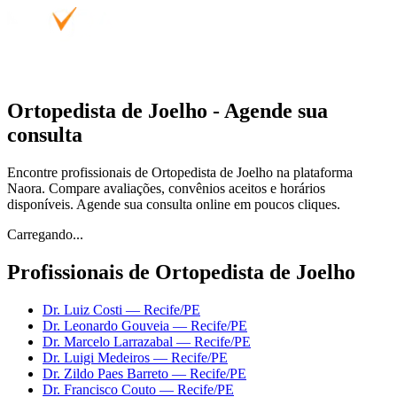
Ortopedista de Joelho - Agende sua
consulta
Encontre profissionais de Ortopedista de Joelho na plataforma
Naora. Compare avaliações, convênios aceitos e horários
disponíveis. Agende sua consulta online em poucos cliques.
Carregando...
Profissionais de Ortopedista de Joelho
Dr. Luiz Costi
—
Recife
/PE
Dr. Leonardo Gouveia
—
Recife
/PE
Dr. Marcelo Larrazabal
—
Recife
/PE
Dr. Luigi Medeiros
—
Recife
/PE
Dr. Zildo Paes Barreto
—
Recife
/PE
Dr. Francisco Couto
—
Recife
/PE