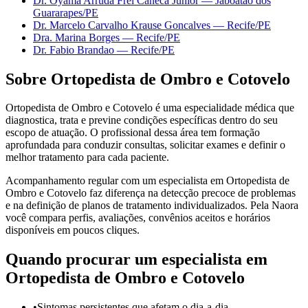
Dr. Oyama Arruda Frei Caneca Junior
—
Jaboatão dos
Guararapes
/PE
Dr. Marcelo Carvalho Krause Goncalves
—
Recife
/PE
Dra. Marina Borges
—
Recife
/PE
Dr. Fabio Brandao
—
Recife
/PE
Sobre
Ortopedista de Ombro e Cotovelo
Ortopedista de Ombro e Cotovelo é uma especialidade médica que
diagnostica, trata e previne condições específicas dentro do seu
escopo de atuação. O profissional dessa área tem formação
aprofundada para conduzir consultas, solicitar exames e definir o
melhor tratamento para cada paciente.
Acompanhamento regular com um especialista em Ortopedista de
Ombro e Cotovelo faz diferença na detecção precoce de problemas
e na definição de planos de tratamento individualizados. Pela Naora
você compara perfis, avaliações, convênios aceitos e horários
disponíveis em poucos cliques.
Quando procurar um especialista em
Ortopedista de Ombro e Cotovelo
•
Sintomas persistentes que afetam o dia-a-dia