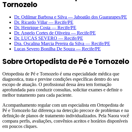
Tornozelo
Dr. Odilmar Barbosa e Silva
—
Jaboatão dos Guararapes
/PE
Dr. Ricardo Villar
—
Recife
/PE
Dr. Henrique Costa
—
Recife
/PE
Dr. Angelo Cortes de Oliveira
—
Recife
/PE
Dr. LUCAS SEVERO
—
Recife
/PE
Dra. Oscalina Marcia Pereira da Silva
—
Recife
/PE
Lucas Severo Bonilha De Souza
—
Recife
/PE
Sobre
Ortopedista de Pé e Tornozelo
Ortopedista de Pé e Tornozelo é uma especialidade médica que
diagnostica, trata e previne condições específicas dentro do seu
escopo de atuação. O profissional dessa área tem formação
aprofundada para conduzir consultas, solicitar exames e definir o
melhor tratamento para cada paciente.
Acompanhamento regular com um especialista em Ortopedista de
Pé e Tornozelo faz diferença na detecção precoce de problemas e na
definição de planos de tratamento individualizados. Pela Naora você
compara perfis, avaliações, convênios aceitos e horários disponíveis
em poucos cliques.