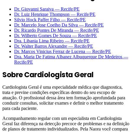
Dr. Giovanni Saraiva
—
Recife
/PE
Dr. Luiz Henrique Thompson
—
Recife
/PE
Silvio Hock Paffer Filho
—
Recife
/PE
Dr. Marcelo Jose Coelho Da Silva
—
Recife
/PE
Dr. Ricardo Pontes De Miranda
—
Recife
/PE
Dr. Wilberto Gomes De Souza
—
Recife
/PE
Dra. Libania Lima Ribeiro
—
Recife
/PE
Dr. Walter Barros Alexandre
—
Recife
/PE
Dr. Marcos Vinicius Ferraz de Lucena
—
Recife
/PE
Dra. Maria De Fatima Albanez Albuquerque De Medeiros
—
Recife
/PE
Sobre
Cardiologista Geral
Cardiologista Geral é uma especialidade médica que diagnostica,
trata e previne condições específicas dentro do seu escopo de
atuação. O profissional dessa área tem formação aprofundada para
conduzir consultas, solicitar exames e definir o melhor tratamento
para cada paciente.
Acompanhamento regular com um especialista em Cardiologista
Geral faz diferença na detecção precoce de problemas e na definição
de planos de tratamento individualizados. Pela Naora você compara