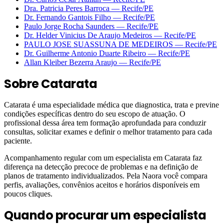
Dra. Patricia Peres Barroca
—
Recife
/PE
Dr. Fernando Gantois Filho
—
Recife
/PE
Paulo Jorge Rocha Saunders
—
Recife
/PE
Dr. Helder Vinicius De Araujo Medeiros
—
Recife
/PE
PAULO JOSE SUASSUNA DE MEDEIROS
—
Recife
/PE
Dr. Guilherme Antonio Duarte Ribeiro
—
Recife
/PE
Allan Kleiber Bezerra Araujo
—
Recife
/PE
Sobre
Catarata
Catarata é uma especialidade médica que diagnostica, trata e previne
condições específicas dentro do seu escopo de atuação. O
profissional dessa área tem formação aprofundada para conduzir
consultas, solicitar exames e definir o melhor tratamento para cada
paciente.
Acompanhamento regular com um especialista em Catarata faz
diferença na detecção precoce de problemas e na definição de
planos de tratamento individualizados. Pela Naora você compara
perfis, avaliações, convênios aceitos e horários disponíveis em
poucos cliques.
Quando procurar um especialista