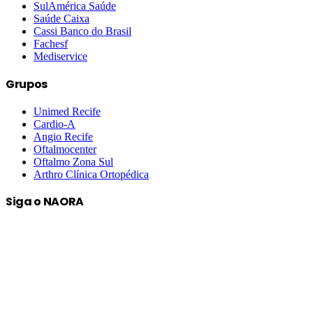
SulAmérica Saúde
Saúde Caixa
Cassi Banco do Brasil
Fachesf
Mediservice
Grupos
Unimed Recife
Cardio-A
Angio Recife
Oftalmocenter
Oftalmo Zona Sul
Arthro Clínica Ortopédica
Siga o NAORA