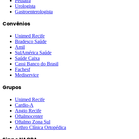
Pediatra
Urologista
Gastroenterologista
Convênios
Unimed Recife
Bradesco Saúde
Amil
SulAmérica Saúde
Saúde Caixa
Cassi Banco do Brasil
Fachesf
Mediservice
Grupos
Unimed Recife
Cardio-A
Angio Recife
Oftalmocenter
Oftalmo Zona Sul
Arthro Clínica Ortopédica