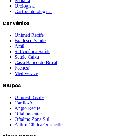
Pediatra
Urologista
Gastroenterologista
Convênios
Unimed Recife
Bradesco Saúde
Amil
SulAmérica Saúde
Saúde Caixa
Cassi Banco do Brasil
Fachesf
Mediservice
Grupos
Unimed Recife
Cardio-A
Angio Recife
Oftalmocenter
Oftalmo Zona Sul
Arthro Clínica Ortopédica