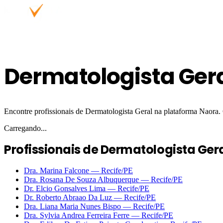
Dermatologista Gera
Encontre profissionais de Dermatologista Geral na plataforma Naora. 
Carregando...
Profissionais de Dermatologista Ger
Dra. Marina Falcone
—
Recife
/PE
Dra. Rosana De Souza Albuquerque
—
Recife
/PE
Dr. Elcio Gonsalves Lima
—
Recife
/PE
Dr. Roberto Abraao Da Luz
—
Recife
/PE
Dra. Liana Maria Nunes Bispo
—
Recife
/PE
Dra. Sylvia Andrea Ferreira Ferre
—
Recife
/PE