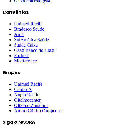
Gastroenterologista
Convênios
Unimed Recife
Bradesco Saúde
Amil
SulAmérica Saúde
Saúde Caixa
Cassi Banco do Brasil
Fachesf
Mediservice
Grupos
Unimed Recife
Cardio-A
Angio Recife
Oftalmocenter
Oftalmo Zona Sul
Arthro Clínica Ortopédica
Siga o NAORA