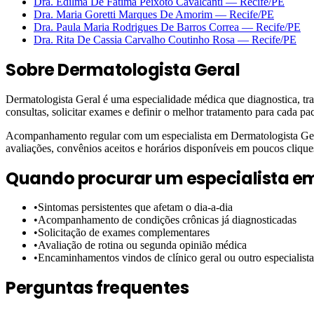
Dra. Edilma De Fatima Peixoto Cavalcanti
—
Recife
/PE
Dra. Maria Goretti Marques De Amorim
—
Recife
/PE
Dra. Paula Maria Rodrigues De Barros Correa
—
Recife
/PE
Dra. Rita De Cassia Carvalho Coutinho Rosa
—
Recife
/PE
Sobre
Dermatologista Geral
Dermatologista Geral é uma especialidade médica que diagnostica, tra
consultas, solicitar exames e definir o melhor tratamento para cada pac
Acompanhamento regular com um especialista em Dermatologista Geral 
avaliações, convênios aceitos e horários disponíveis em poucos clique
Quando procurar um especialista e
•
Sintomas persistentes que afetam o dia-a-dia
•
Acompanhamento de condições crônicas já diagnosticadas
•
Solicitação de exames complementares
•
Avaliação de rotina ou segunda opinião médica
•
Encaminhamentos vindos de clínico geral ou outro especialista
Perguntas frequentes