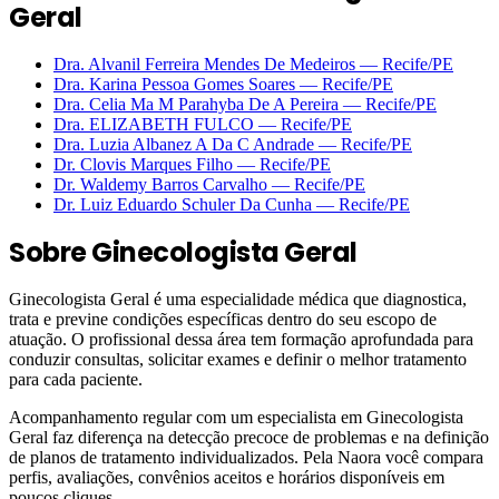
Geral
Dra. Alvanil Ferreira Mendes De Medeiros
—
Recife
/PE
Dra. Karina Pessoa Gomes Soares
—
Recife
/PE
Dra. Celia Ma M Parahyba De A Pereira
—
Recife
/PE
Dra. ELIZABETH FULCO
—
Recife
/PE
Dra. Luzia Albanez A Da C Andrade
—
Recife
/PE
Dr. Clovis Marques Filho
—
Recife
/PE
Dr. Waldemy Barros Carvalho
—
Recife
/PE
Dr. Luiz Eduardo Schuler Da Cunha
—
Recife
/PE
Sobre
Ginecologista Geral
Ginecologista Geral é uma especialidade médica que diagnostica,
trata e previne condições específicas dentro do seu escopo de
atuação. O profissional dessa área tem formação aprofundada para
conduzir consultas, solicitar exames e definir o melhor tratamento
para cada paciente.
Acompanhamento regular com um especialista em Ginecologista
Geral faz diferença na detecção precoce de problemas e na definição
de planos de tratamento individualizados. Pela Naora você compara
perfis, avaliações, convênios aceitos e horários disponíveis em
poucos cliques.