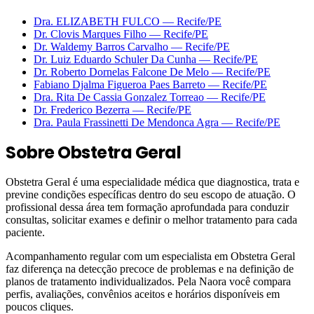
Dra. ELIZABETH FULCO
—
Recife
/PE
Dr. Clovis Marques Filho
—
Recife
/PE
Dr. Waldemy Barros Carvalho
—
Recife
/PE
Dr. Luiz Eduardo Schuler Da Cunha
—
Recife
/PE
Dr. Roberto Dornelas Falcone De Melo
—
Recife
/PE
Fabiano Djalma Figueroa Paes Barreto
—
Recife
/PE
Dra. Rita De Cassia Gonzalez Torreao
—
Recife
/PE
Dr. Frederico Bezerra
—
Recife
/PE
Dra. Paula Frassinetti De Mendonca Agra
—
Recife
/PE
Sobre
Obstetra Geral
Obstetra Geral é uma especialidade médica que diagnostica, trata e
previne condições específicas dentro do seu escopo de atuação. O
profissional dessa área tem formação aprofundada para conduzir
consultas, solicitar exames e definir o melhor tratamento para cada
paciente.
Acompanhamento regular com um especialista em Obstetra Geral
faz diferença na detecção precoce de problemas e na definição de
planos de tratamento individualizados. Pela Naora você compara
perfis, avaliações, convênios aceitos e horários disponíveis em
poucos cliques.