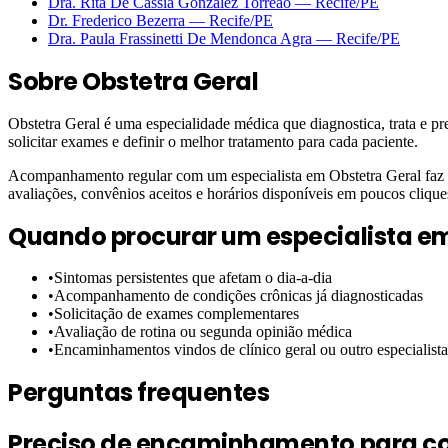
Dra. Rita De Cassia Gonzalez Torreao
—
Recife
/PE
Dr. Frederico Bezerra
—
Recife
/PE
Dra. Paula Frassinetti De Mendonca Agra
—
Recife
/PE
Sobre
Obstetra Geral
Obstetra Geral é uma especialidade médica que diagnostica, trata e p
solicitar exames e definir o melhor tratamento para cada paciente.
Acompanhamento regular com um especialista em Obstetra Geral faz di
avaliações, convênios aceitos e horários disponíveis em poucos clique
Quando procurar um especialista e
•
Sintomas persistentes que afetam o dia-a-dia
•
Acompanhamento de condições crônicas já diagnosticadas
•
Solicitação de exames complementares
•
Avaliação de rotina ou segunda opinião médica
•
Encaminhamentos vindos de clínico geral ou outro especialista
Perguntas frequentes
Preciso de encaminhamento para con