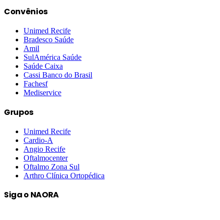
Convênios
Unimed Recife
Bradesco Saúde
Amil
SulAmérica Saúde
Saúde Caixa
Cassi Banco do Brasil
Fachesf
Mediservice
Grupos
Unimed Recife
Cardio-A
Angio Recife
Oftalmocenter
Oftalmo Zona Sul
Arthro Clínica Ortopédica
Siga o NAORA