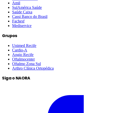
Amil
SulAmérica Saúde
Saúde Caixa
Cassi Banco do Brasil
Fachesf
Mediservice
Grupos
Unimed Recife
Cardio-A
Angio Recife
Oftalmocenter
Oftalmo Zona Sul
Arthro Clínica Ortopédica
Siga o NAORA