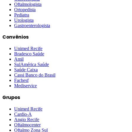
Oftalmologista
Ortopedista
Pediatra
Urologista
Gastroenterologista
Convênios
Unimed Recife
Bradesco Saúde
Amil
SulAmérica Saúde
Saúde Caixa
Cassi Banco do Brasil
Fachesf
Mediservice
Grupos
Unimed Recife
Cardio-A
Angio Recife
Oftalmocenter
Oftalmo Zona Sul