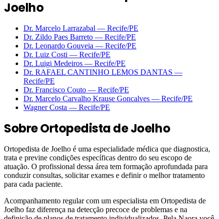
Joelho
Dr. Marcelo Larrazabal
—
Recife
/PE
Dr. Zildo Paes Barreto
—
Recife
/PE
Dr. Leonardo Gouveia
—
Recife
/PE
Dr. Luiz Costi
—
Recife
/PE
Dr. Luigi Medeiros
—
Recife
/PE
Dr. RAFAEL CANTINHO LEMOS DANTAS
—
Recife
/PE
Dr. Francisco Couto
—
Recife
/PE
Dr. Marcelo Carvalho Krause Goncalves
—
Recife
/PE
Wagner Costa
—
Recife
/PE
Sobre
Ortopedista de Joelho
Ortopedista de Joelho é uma especialidade médica que diagnostica,
trata e previne condições específicas dentro do seu escopo de
atuação. O profissional dessa área tem formação aprofundada para
conduzir consultas, solicitar exames e definir o melhor tratamento
para cada paciente.
Acompanhamento regular com um especialista em Ortopedista de
Joelho faz diferença na detecção precoce de problemas e na
definição de planos de tratamento individualizados. Pela Naora você