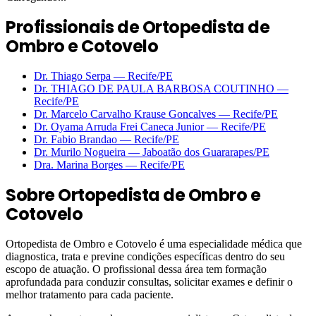
Profissionais de Ortopedista de
Ombro e Cotovelo
Dr. Thiago Serpa
—
Recife
/PE
Dr. THIAGO DE PAULA BARBOSA COUTINHO
—
Recife
/PE
Dr. Marcelo Carvalho Krause Goncalves
—
Recife
/PE
Dr. Oyama Arruda Frei Caneca Junior
—
Recife
/PE
Dr. Fabio Brandao
—
Recife
/PE
Dr. Murilo Nogueira
—
Jaboatão dos Guararapes
/PE
Dra. Marina Borges
—
Recife
/PE
Sobre
Ortopedista de Ombro e
Cotovelo
Ortopedista de Ombro e Cotovelo é uma especialidade médica que
diagnostica, trata e previne condições específicas dentro do seu
escopo de atuação. O profissional dessa área tem formação
aprofundada para conduzir consultas, solicitar exames e definir o
melhor tratamento para cada paciente.