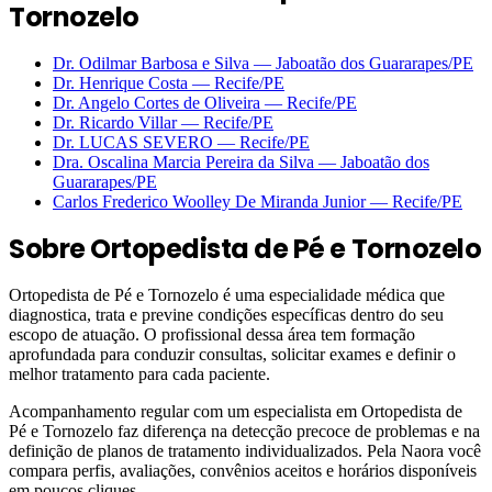
Tornozelo
Dr. Odilmar Barbosa e Silva
—
Jaboatão dos Guararapes
/PE
Dr. Henrique Costa
—
Recife
/PE
Dr. Angelo Cortes de Oliveira
—
Recife
/PE
Dr. Ricardo Villar
—
Recife
/PE
Dr. LUCAS SEVERO
—
Recife
/PE
Dra. Oscalina Marcia Pereira da Silva
—
Jaboatão dos
Guararapes
/PE
Carlos Frederico Woolley De Miranda Junior
—
Recife
/PE
Sobre
Ortopedista de Pé e Tornozelo
Ortopedista de Pé e Tornozelo é uma especialidade médica que
diagnostica, trata e previne condições específicas dentro do seu
escopo de atuação. O profissional dessa área tem formação
aprofundada para conduzir consultas, solicitar exames e definir o
melhor tratamento para cada paciente.
Acompanhamento regular com um especialista em Ortopedista de
Pé e Tornozelo faz diferença na detecção precoce de problemas e na
definição de planos de tratamento individualizados. Pela Naora você
compara perfis, avaliações, convênios aceitos e horários disponíveis
em poucos cliques.