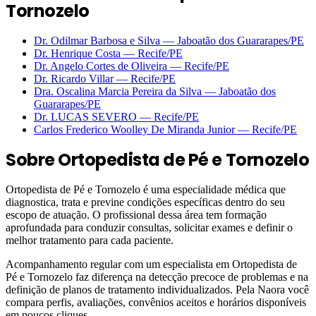
Tornozelo
Dr. Odilmar Barbosa e Silva
—
Jaboatão dos Guararapes
/PE
Dr. Henrique Costa
—
Recife
/PE
Dr. Angelo Cortes de Oliveira
—
Recife
/PE
Dr. Ricardo Villar
—
Recife
/PE
Dra. Oscalina Marcia Pereira da Silva
—
Jaboatão dos
Guararapes
/PE
Dr. LUCAS SEVERO
—
Recife
/PE
Carlos Frederico Woolley De Miranda Junior
—
Recife
/PE
Sobre
Ortopedista de Pé e Tornozelo
Ortopedista de Pé e Tornozelo é uma especialidade médica que
diagnostica, trata e previne condições específicas dentro do seu
escopo de atuação. O profissional dessa área tem formação
aprofundada para conduzir consultas, solicitar exames e definir o
melhor tratamento para cada paciente.
Acompanhamento regular com um especialista em Ortopedista de
Pé e Tornozelo faz diferença na detecção precoce de problemas e na
definição de planos de tratamento individualizados. Pela Naora você
compara perfis, avaliações, convênios aceitos e horários disponíveis
em poucos cliques.