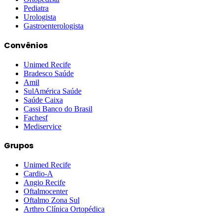
Pediatra
Urologista
Gastroenterologista
Convênios
Unimed Recife
Bradesco Saúde
Amil
SulAmérica Saúde
Saúde Caixa
Cassi Banco do Brasil
Fachesf
Mediservice
Grupos
Unimed Recife
Cardio-A
Angio Recife
Oftalmocenter
Oftalmo Zona Sul
Arthro Clínica Ortopédica