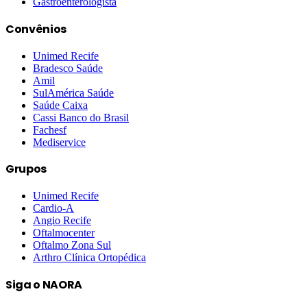
Gastroenterologista
Convênios
Unimed Recife
Bradesco Saúde
Amil
SulAmérica Saúde
Saúde Caixa
Cassi Banco do Brasil
Fachesf
Mediservice
Grupos
Unimed Recife
Cardio-A
Angio Recife
Oftalmocenter
Oftalmo Zona Sul
Arthro Clínica Ortopédica
Siga o NAORA