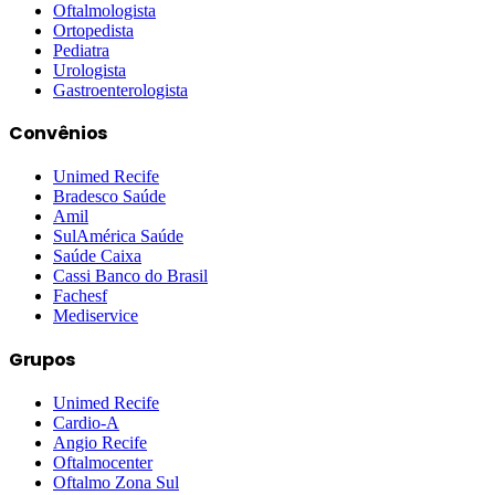
Oftalmologista
Ortopedista
Pediatra
Urologista
Gastroenterologista
Convênios
Unimed Recife
Bradesco Saúde
Amil
SulAmérica Saúde
Saúde Caixa
Cassi Banco do Brasil
Fachesf
Mediservice
Grupos
Unimed Recife
Cardio-A
Angio Recife
Oftalmocenter
Oftalmo Zona Sul