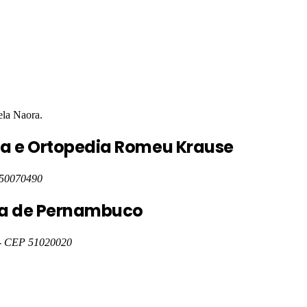
ela Naora.
gia e Ortopedia Romeu Krause
50070490
ia de Pernambuco
- CEP 51020020