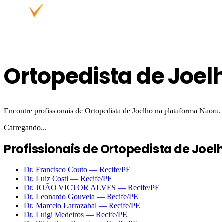
Ortopedista de Joel
Encontre profissionais de Ortopedista de Joelho na plataforma Naora.
Carregando...
Profissionais de Ortopedista de Joel
Dr. Francisco Couto
—
Recife
/PE
Dr. Luiz Costi
—
Recife
/PE
Dr. JOÃO VICTOR ALVES
—
Recife
/PE
Dr. Leonardo Gouveia
—
Recife
/PE
Dr. Marcelo Larrazabal
—
Recife
/PE
Dr. Luigi Medeiros
—
Recife
/PE