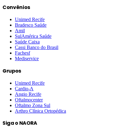
Convênios
Unimed Recife
Bradesco Saúde
Amil
SulAmérica Saúde
Saúde Caixa
Cassi Banco do Brasil
Fachesf
Mediservice
Grupos
Unimed Recife
Cardio-A
Angio Recife
Oftalmocenter
Oftalmo Zona Sul
Arthro Clínica Ortopédica
Siga o NAORA