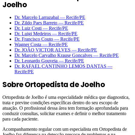
Joelho
Dr. Marcelo Larrazabal
—
Recife
/PE
Dr. Zildo Paes Barreto
—
Recife
/PE
Dr. Luiz Costi
—
Recife
/PE
Dr. Luigi Medeiros
—
Recife
/PE
Dr. Francisco Couto
—
Recife
/PE
Wagner Costa
—
Recife
/PE
Dr. JOÃO VICTOR ALVES
—
Recife
/PE
Dr. Marcelo Carvalho Krause Goncalves
—
Recife
/PE
Dr. Leonardo Gouveia
—
Recife
/PE
Dr. RAFAEL CANTINHO LEMOS DANTAS
—
Recife
/PE
Sobre
Ortopedista de Joelho
Ortopedista de Joelho é uma especialidade médica que diagnostica,
trata e previne condições específicas dentro do seu escopo de
atuação. O profissional dessa área tem formação aprofundada para
conduzir consultas, solicitar exames e definir o melhor tratamento
para cada paciente.
Acompanhamento regular com um especialista em Ortopedista de
Joelho faz diferença na detecção precoce de problemas e na